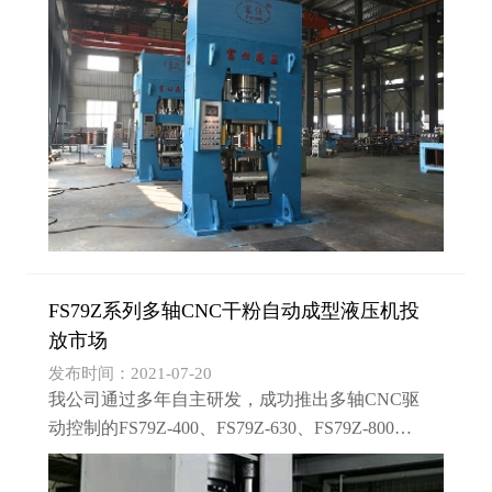
1、上1下2、上2下2三种，模架型式有：阴模浮动
式（拉下脱模）、...
FS79Z系列多轴CNC干粉自动成型液压机投
放市场
发布时间：2021-07-20
我公司通过多年自主研发，成功推出多轴CNC驱
动控制的FS79Z-400、FS79Z-630、FS79Z-800、
FS79Z-1000、FS79Z-1250、FS79Z-1500、FS79Z-
2000系列干粉自动成型液压机，目前主要有6轴、