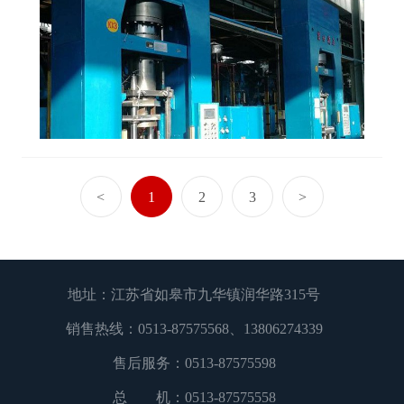
<
1
2
3
>
地址：江苏省如皋市九华镇润华路315号
销售热线：
0513-87575568
、
13806274339
售后服务：
0513-87575598
总 机：
0513-87575558